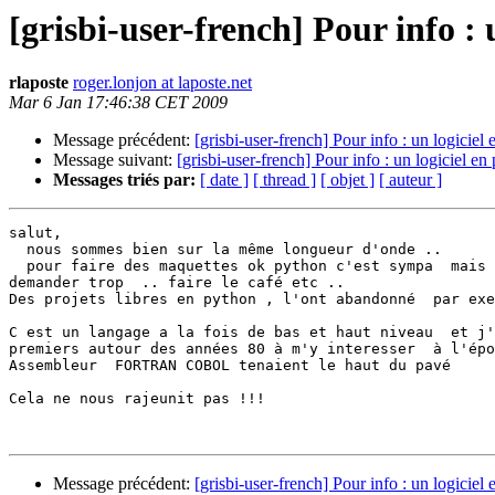
[grisbi-user-french] Pour info :
rlaposte
roger.lonjon at laposte.net
Mar 6 Jan 17:46:38 CET 2009
Message précédent:
[grisbi-user-french] Pour info : un logiciel
Message suivant:
[grisbi-user-french] Pour info : un logiciel en
Messages triés par:
[ date ]
[ thread ]
[ objet ]
[ auteur ]
salut,

  nous sommes bien sur la même longueur d'onde ..

  pour faire des maquettes ok python c'est sympa  mais 
demander trop  .. faire le café etc ..

Des projets libres en python , l'ont abandonné  par exe
C est un langage a la fois de bas et haut niveau  et j'
premiers autour des années 80 à m'y interesser  à l'épo
Assembleur  FORTRAN COBOL tenaient le haut du pavé

Cela ne nous rajeunit pas !!!

Message précédent:
[grisbi-user-french] Pour info : un logiciel