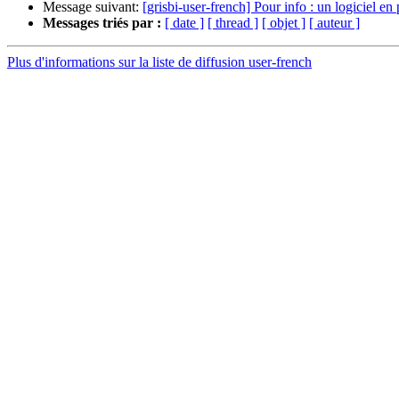
Message suivant:
[grisbi-user-french] Pour info : un logiciel en
Messages triés par :
[ date ]
[ thread ]
[ objet ]
[ auteur ]
Plus d'informations sur la liste de diffusion user-french