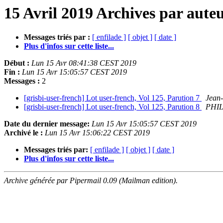
15 Avril 2019 Archives par aute
Messages triés par :
[ enfilade ]
[ objet ]
[ date ]
Plus d'infos sur cette liste...
Début :
Lun 15 Avr 08:41:38 CEST 2019
Fin :
Lun 15 Avr 15:05:57 CEST 2019
Messages :
2
[grisbi-user-french] Lot user-french, Vol 125, Parution 7
Jean-
[grisbi-user-french] Lot user-french, Vol 125, Parution 8
PHIL
Date du dernier message:
Lun 15 Avr 15:05:57 CEST 2019
Archivé le :
Lun 15 Avr 15:06:22 CEST 2019
Messages triés par:
[ enfilade ]
[ objet ]
[ date ]
Plus d'infos sur cette liste...
Archive générée par Pipermail 0.09 (Mailman edition).