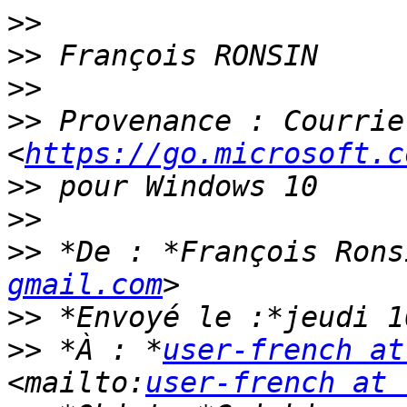
>>
>>
>>
>>
 Provenance : Courrier
<
https://go.microsoft.c
>>
>>
>>
 *De : *François Rons
gmail.com
>>
>>
 *À : *
user-french at
<mailto:
user-french at 