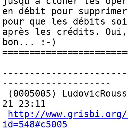
jusqu'à cloner les opér
en débit pour supprimer
pour que les débits soie
après les crédits. Oui,
bon... :-)

=======================
-----------------------
-------------------- 

 (0005005) LudovicRousseau (developer) - 2019-04-
21 23:11

http://www.grisbi.org/
id=548#c5005