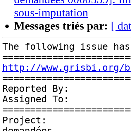
sous-imputation
Messages triés par:
[ da
The following issue has
http://www.grisbi.org/b
=======================
Reported By:           
Assigned To:           
=======================
Project:               
demandées
