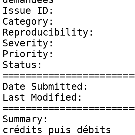
Issue ID:              
Category:              
Reproducibility:       
Severity:              
Priority:              
Status:                
=======================
Date Submitted:        
Last Modified:         
=======================
Summary:               
crédits puis débits
