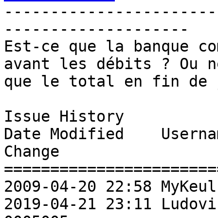
-----------------------
-------------------- 

Est-ce que la banque co
avant les débits ? Ou n
que le total en fin de 
Issue History 

Date Modified    Username       Fie
Change               

=======================
2009-04-20 22:58 MyKeul         New Issue   
2019-04-21 23:11 Ludovi