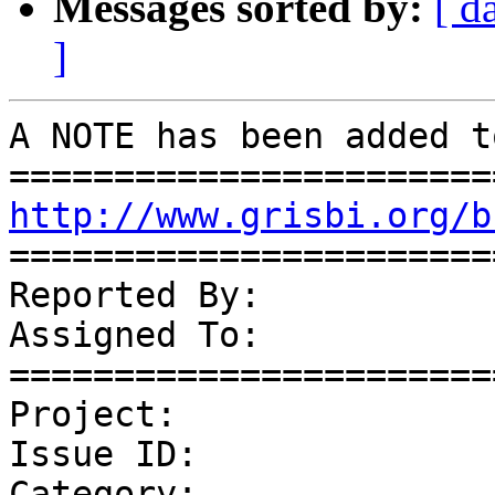
Messages sorted by:
[ d
]
A NOTE has been added t
http://www.grisbi.org/b
=======================
Reported By:           
Assigned To:           
=======================
Project:               
Issue ID:              
Category:              