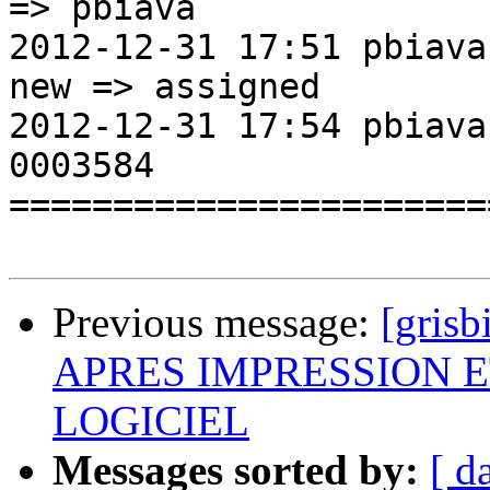
=> pbiava          

2012-12-31 17:51 pbiava         St
new => assigned     

2012-12-31 17:54 pbiava
0003584                
=======================
Previous message:
[grisb
APRES IMPRESSION E
LOGICIEL
Messages sorted by:
[ d