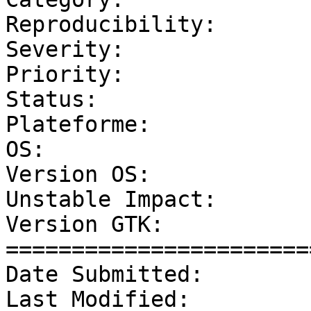
Reproducibility:       
Severity:              
Priority:              
Status:                
Plateforme:            
OS:                    
Version OS:            
Unstable Impact:       
Version GTK:           
=======================
Date Submitted:        
Last Modified:         