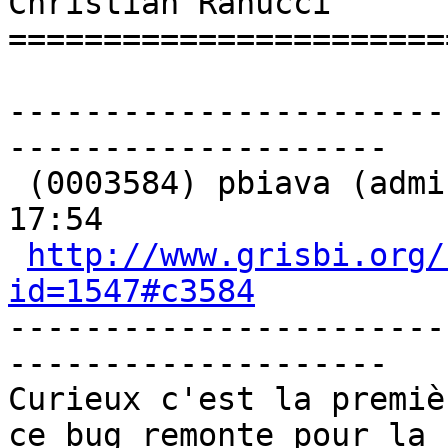
Christian Ranucci

=======================
-----------------------
-------------------- 

 (0003584) pbiava (administrator) - 2012-12-31 
17:54

http://www.grisbi.org/
id=1547#c3584
-----------------------
-------------------- 

Curieux c'est la premiè
ce bug remonte pour la
