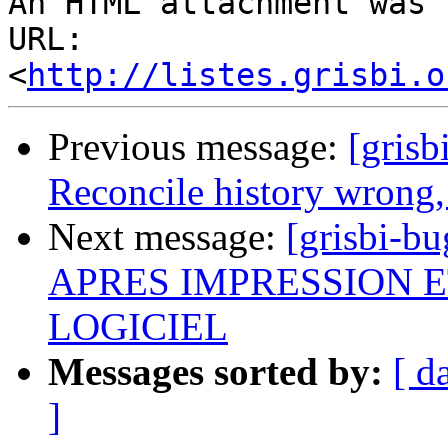
An HTML attachment was 
URL: 
<
http://listes.grisbi.o
Previous message:
[grisb
Reconcile history wrong,
Next message:
[grisbi-bu
APRES IMPRESSION E
LOGICIEL
Messages sorted by:
[ d
]